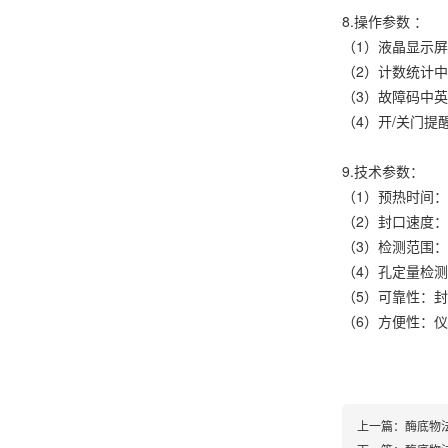
8.操作参数 ：
（1）液晶显示
（2）计数统计
（3）故障码中英
（4）开/关门提
9.技术参数：
（1）预热时间：2
（2）封口速度：5
（3）检测范围：配
（4）孔定量检测盘
（5）可靠性：
（6）方便性：仪
上一篇：
酶底物法