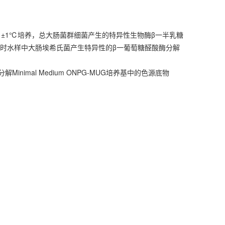
中36℃±1℃培养，总大肠菌群细菌产生的特异性生物酶β一半乳糖
现黄色；同时水样中大肠埃希氏菌产生特异性的β一葡萄糖醛酸酶分解
nimal Medium ONPG-MUG培养基中的色源底物