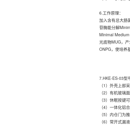
6.工作原理：
加入含有总大肠菌
苷酶能分解Min
Minimal Med
光底物MUG，产生
ONPG，使培养
7.HKE-ES-03
（1）外壳上部
（2）有机玻璃
（3）休眠按键
（4）一体化铝
（5）内仓门为
（6）常开式漏