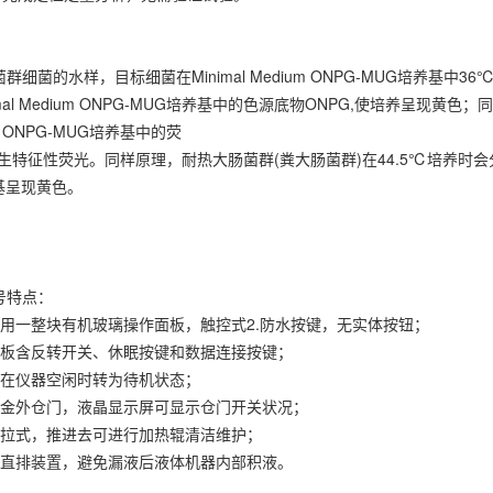
群细菌的水样，目标细菌在Minimal Medium ONPG-MUG培养基
imal Medium ONPG-MUG培养基中的色源底物ONPG,使培养呈
ium ONPG-MUG培养基中的荧
特征性荧光。同样原理，耐热大肠菌群(粪大肠菌群)在44.5℃培养时会分解Mi
基呈现黄色。
型号特点：
采用一整块有机玻璃操作面板，触控式2.防水按键，无实体按钮；
面板含反转开关、休眠按键和数据连接按键；
可在仪器空闲时转为待机状态；
合金外仓门，液晶显示屏可显示仓门开关状况；
推拉式，推进去可进行加热辊清洁维护；
液直排装置，避免漏液后液体机器内部积液。