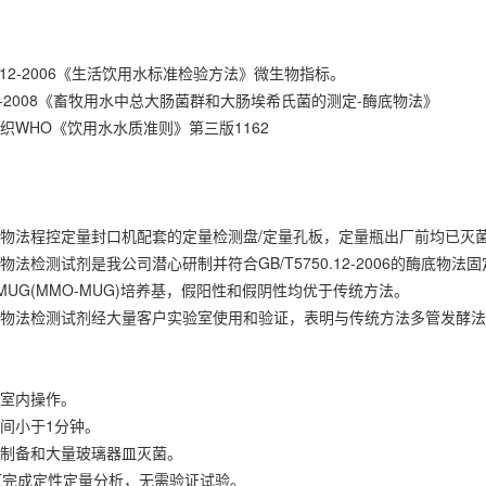
50.12-2006《生活饮用水标准检验方法》微生物指标。
665-2008《畜牧用水中总大肠菌群和大肠埃希氏菌的测定-酶底物法》
织WHO《饮用水水质准则》第三版1162
底物法程控定量封口机配套的定量检测盘/定量孔板，定量瓶出厂前均已灭
检测试剂是我公司潜心研制并符合GB/T5750.12-2006的酶底物法固定底物技术(Defi
PG-MUG(MMO-MUG)培养基，假阳性和假阴性均优于传统方法。
底物法检测试剂经大量客户实验室使用和验证，表明与传统方法多管发酵
菌室内操作。
间小于1分钟。
基制备和大量玻璃器皿灭菌。
即可完成定性定量分析，无需验证试验。