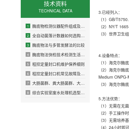
技术资料
TECHNICAL DATA
3.已经列入：
（1）GB/T57
酶底物检测仪器配件组成及操作方法
1
（2）NY/T 1
（3）世界卫生组
全自动菌落计数器如何选购？这6点很关键
2
酶底物法与多管发酵法的比较
3
酶底物法快检技术检测生活饮用水中大肠菌群
4
4.设备特点：
（1）海克尔酶
程控定量封口机维护保养细则
5
（2）海克尔酶底物法
程控定量封口机常见故障及解决方案
6
Medium ON
大肠菌群、粪大肠菌群、大肠杆菌的从属关系及介绍
7
（3）海克尔酶
综合实验室废水处理机选型时应考虑哪些因素？
8
5.方法优势：
（1）无需在无
（2）手工操作时
（3）无需培养
（4）24小时