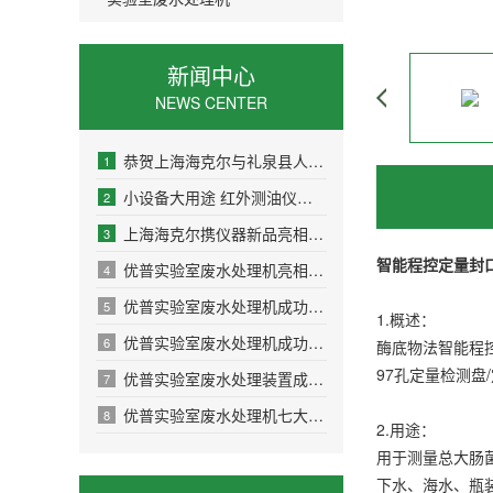
新闻中心
NEWS CENTER
恭贺上海海克尔与礼泉县人民医院达成合作
1
小设备大用途 红外测油仪在监测领域大展拳脚
2
上海海克尔携仪器新品亮相慕尼黑上海分析生化展
3
智能
程控定量封口机
优普实验室废水处理机亮相“2019科研工具应用技术交流会”
4
优普实验室废水处理机成功入驻丹凤县疾控中心
5
1.概述：
优普实验室废水处理机成功落户SGS
6
酶底物法智能程控
97孔定量检测
优普实验室废水处理装置成功入驻科左中旗农牧业局
7
优普实验室废水处理机七大创新技术助力行业发展
8
2.用途：
用于测量总大肠
下水、海水、瓶