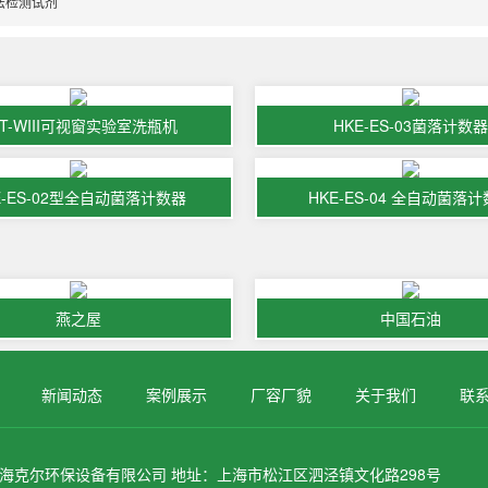
法检测试剂
BT-WIII可视窗实验室洗瓶机
HKE-ES-03菌落计数器
E-ES-02型全自动菌落计数器
HKE-ES-04 全自动菌落
燕之屋
中国石油
新闻动态
案例展示
厂容厂貌
关于我们
联
海克尔环保设备有限公司 地址：上海市松江区泗泾镇文化路298号