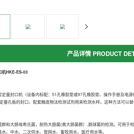
产品详情 PRODUCT DET
HKE-ES-0
3
定量封口机（设备内标配：51孔橡胶垫或97孔橡胶垫、操作手册及电源
盘/定量孔板的封口，配套酶底物法检测试剂用来检测水样。这种方法可以
菌群和大肠埃希氏菌，耐热大肠菌(粪大肠菌群）,肠球菌的检测。可用于
装水、中水、二次供水、管网水、畜牧用水、医疗用水等。